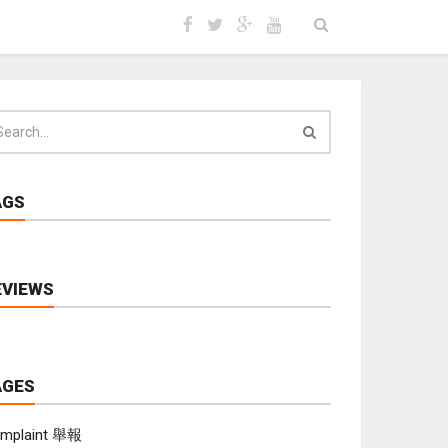
AGS
EVIEWS
AGES
mplaint 舉報