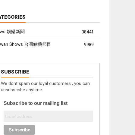
ATEGORIES
ews 娛樂新聞
38441
aiwan Shows 台灣綜藝節目
9989
SUBSCRIBE
We dont spam our loyal customers , you can
unsubscribe anytime
Subscribe to our mailing list