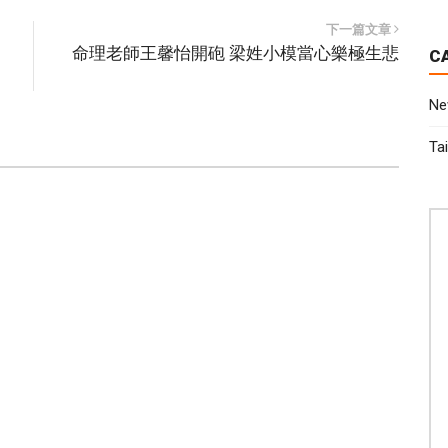
下一篇文章
命理老師王馨怡開砲 梁姓小模當心樂極生悲
C
N
T