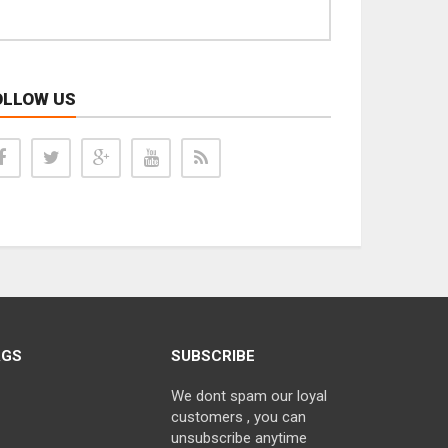
OLLOW US
AGS
SUBSCRIBE
We dont spam our loyal
customers , you can
unsubscribe anytime