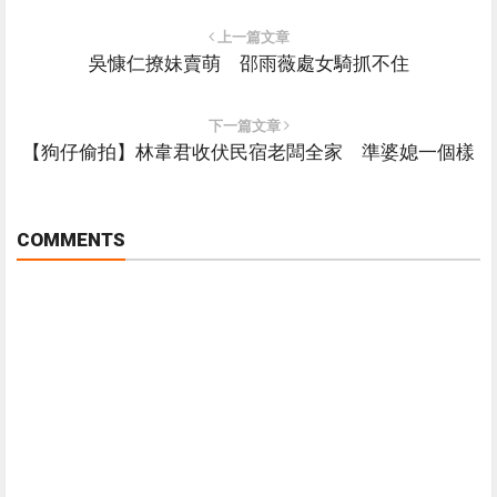
上一篇文章
吳慷仁撩妹賣萌 邵雨薇處女騎抓不住
下一篇文章
【狗仔偷拍】林韋君收伏民宿老闆全家 準婆媳一個樣
COMMENTS