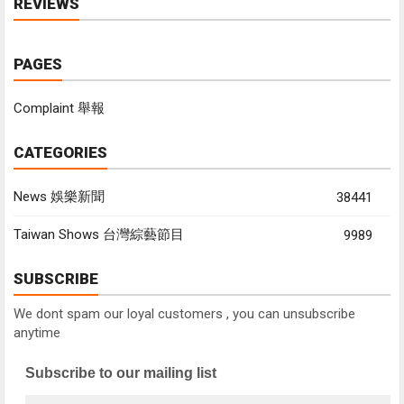
REVIEWS
PAGES
Complaint 舉報
CATEGORIES
News 娛樂新聞
38441
Taiwan Shows 台灣綜藝節目
9989
SUBSCRIBE
We dont spam our loyal customers , you can unsubscribe
anytime
Subscribe to our mailing list