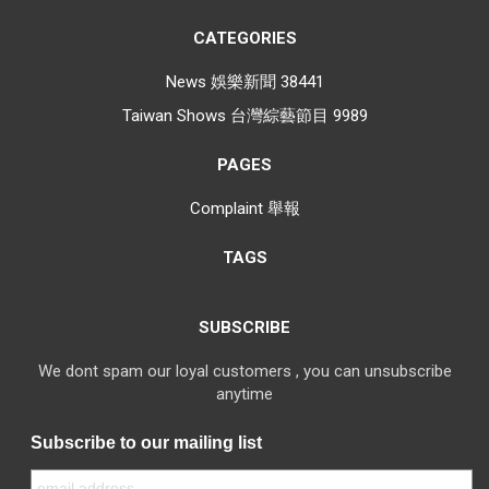
CATEGORIES
News 娛樂新聞
38441
Taiwan Shows 台灣綜藝節目
9989
PAGES
Complaint 舉報
TAGS
SUBSCRIBE
We dont spam our loyal customers , you can unsubscribe
anytime
Subscribe to our mailing list