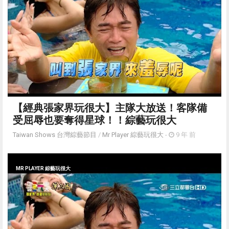
【經典張家界玩很大】主隊大放送！客隊備
受屈辱也要奪得星球！！綜藝玩很大
Taiwan Shows 台灣綜藝節目
/
Mr Player 綜藝玩很大
-
9 年 前
MR PLAYER 綜藝玩很大