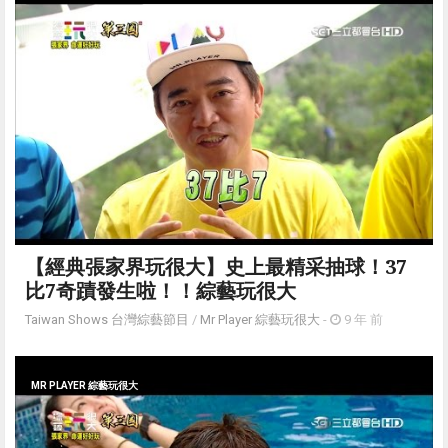
【經典張家界玩很大】史上最精采抽球！37
比7奇蹟發生啦！！綜藝玩很大
Taiwan Shows 台灣綜藝節目
/
Mr Player 綜藝玩很大
-
9 年 前
MR PLAYER 綜藝玩很大