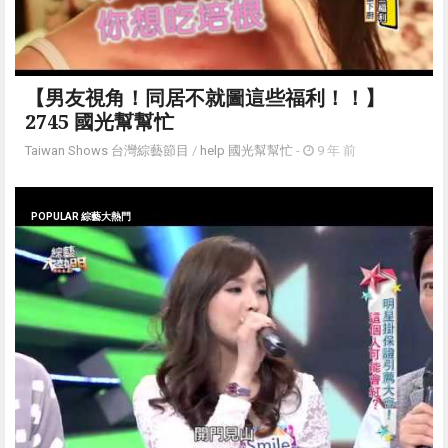
【男友視角！同居不就圖這些福利！！】
2745 國光幫幫忙
Taiwan Shows 台灣綜藝節目
/
help 國光幫幫忙
-
9 年 前
POPULAR 綜藝大熱門