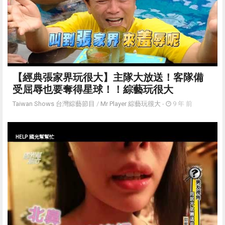
【經典張家界玩很大】主隊大放送！客隊備
受屈辱也要奪得星球！！綜藝玩很大
Taiwan Shows 台灣綜藝節目
/
Mr Player 綜藝玩很大
-
9 年 前
HELP 國光幫幫忙