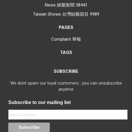
News 娛樂新聞
38441
Taiwan Shows 台灣綜藝節目
9989
PAGES
Complaint 舉報
TAGS
SUBSCRIBE
We dont spam our loyal customers , you can unsubscribe
anytime
Subscribe to our mailing list