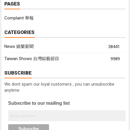
PAGES
Complaint 舉報
CATEGORIES
News 娛樂新聞
38441
Taiwan Shows 台灣綜藝節目
9989
SUBSCRIBE
We dont spam our loyal customers , you can unsubscribe
anytime
Subscribe to our mailing list