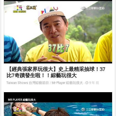
【經典張家界玩很大】史上最精采抽球！37
比7奇蹟發生啦！！綜藝玩很大
Taiwan Shows 台灣綜藝節目
/
Mr Player 綜藝玩很大
-
9 年 前
MR PLAYER 綜藝玩很大