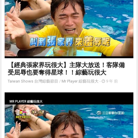
【經典張家界玩很大】主隊大放送！客隊備
受屈辱也要奪得星球！！綜藝玩很大
Taiwan Shows 台灣綜藝節目
/
Mr Player 綜藝玩很大
-
9 年 前
MR PLAYER 綜藝玩很大