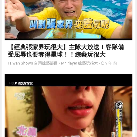
【經典張家界玩很大】主隊大放送！客隊備
受屈辱也要奪得星球！！綜藝玩很大
Taiwan Shows 台灣綜藝節目
/
Mr Player 綜藝玩很大
-
9 年 前
HELP 國光幫幫忙