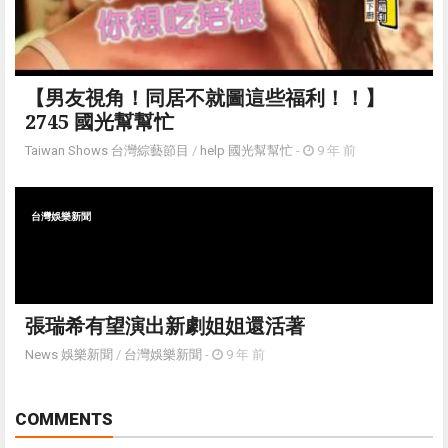
【男友視角！同居不就圖這些福利！！】
2745 國光幫幫忙
Taiwan Shows 台灣綜藝節目
/
help 國光幫幫忙
-
9 年 前
台灣娛樂新聞
張瑞希有望演出新劇姐姐還活著
News 娛樂新聞
/
台灣娛樂新聞
-
9 年 前
COMMENTS