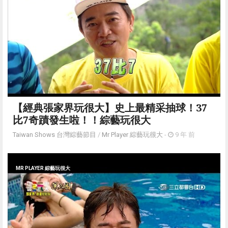
【經典張家界玩很大】史上最精采抽球！37
比7奇蹟發生啦！！綜藝玩很大
Taiwan Shows 台灣綜藝節目
/
Mr Player 綜藝玩很大
-
9 年 前
MR PLAYER 綜藝玩很大