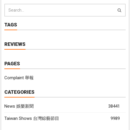
TAGS
REVIEWS
PAGES
Complaint 舉報
CATEGORIES
News 娛樂新聞
38441
Taiwan Shows 台灣綜藝節目
9989