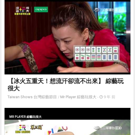
【冰火五重天！想流汗卻流不出來】 綜藝玩
很大
Taiwan Shows 台灣綜藝節目
/
Mr Player 綜藝玩很大
-
9 年 前
MR PLAYER 綜藝玩很大