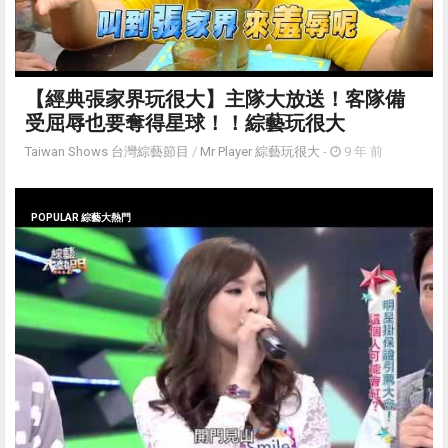
【經典張家界玩很大】主隊大放送！客隊備
受屈辱也要奪得星球！！綜藝玩很大
Taiwan Shows 台灣綜藝節目
/
Mr Player 綜藝玩很大
-
9 年 前
POPULAR 綜藝大熱門