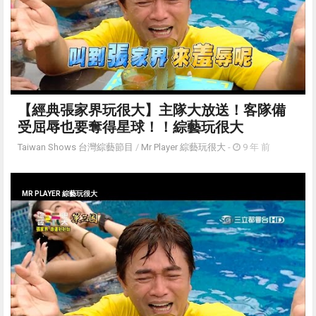
【經典張家界玩很大】主隊大放送！客隊備
受屈辱也要奪得星球！！綜藝玩很大
Taiwan Shows 台灣綜藝節目
/
Mr Player 綜藝玩很大
-
9 年 前
MR PLAYER 綜藝玩很大