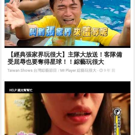
【經典張家界玩很大】主隊大放送！客隊備
受屈辱也要奪得星球！！綜藝玩很大
Taiwan Shows 台灣綜藝節目
/
Mr Player 綜藝玩很大
-
9 年 前
HELP 國光幫幫忙