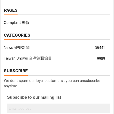
PAGES
Complaint 舉報
CATEGORIES
News 娛樂新聞
38441
Taiwan Shows 台灣綜藝節目
9989
SUBSCRIBE
We dont spam our loyal customers , you can unsubscribe
anytime
Subscribe to our mailing list