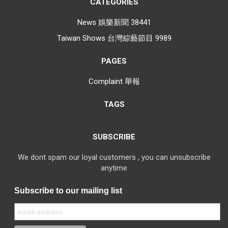
CATEGORIES
News 娛樂新聞
38441
Taiwan Shows 台灣綜藝節目
9989
PAGES
Complaint 舉報
TAGS
SUBSCRIBE
We dont spam our loyal customers , you can unsubscribe
anytime
Subscribe to our mailing list