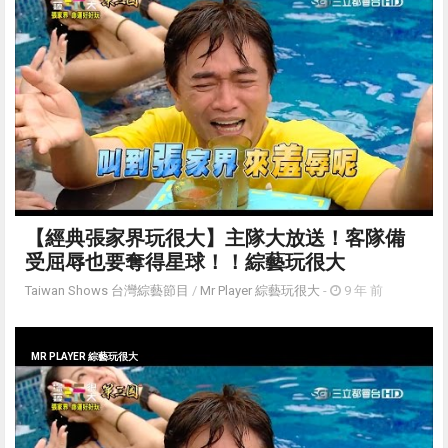
【經典張家界玩很大】主隊大放送！客隊備
受屈辱也要奪得星球！！綜藝玩很大
Taiwan Shows 台灣綜藝節目
/
Mr Player 綜藝玩很大
-
9 年 前
MR PLAYER 綜藝玩很大