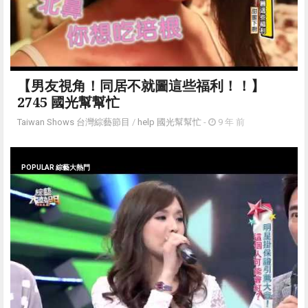
【男友視角！同居不就圖這些福利！！】
2745 國光幫幫忙
Taiwan Shows 台灣綜藝節目
/
help 國光幫幫忙
-
9 年 前
POPULAR 綜藝大熱門