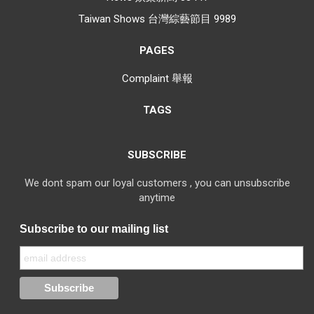
Taiwan Shows 台灣綜藝節目
9989
PAGES
Complaint 舉報
TAGS
SUBSCRIBE
We dont spam our loyal customers , you can unsubscribe
anytime
Subscribe to our mailing list