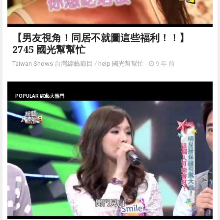
【男友視角！同居不就圖這些福利！！】
2745 國光幫幫忙
Taiwan Shows 台灣綜藝節目
/
help 國光幫幫忙
-
9 年 前
POPULAR 綜藝大熱門