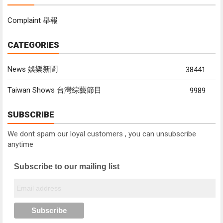
Complaint 舉報
CATEGORIES
News 娛樂新聞
38441
Taiwan Shows 台灣綜藝節目
9989
SUBSCRIBE
We dont spam our loyal customers , you can unsubscribe
anytime
Subscribe to our mailing list