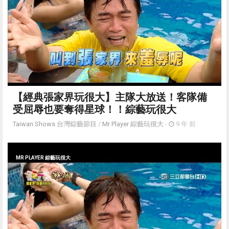
【經典張家界玩很大】主隊大放送！客隊備
受屈辱也要奪得星球！！綜藝玩很大
Taiwan Shows 台灣綜藝節目
/
Mr Player 綜藝玩很大
-
9 年 前
MR PLAYER 綜藝玩很大