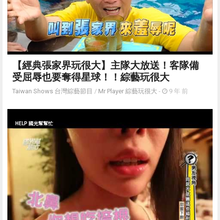
【經典張家界玩很大】主隊大放送！客隊備
受屈辱也要奪得星球！！綜藝玩很大
Taiwan Shows 台灣綜藝節目
/
Mr Player 綜藝玩很大
-
9 年 前
HELP 國光幫幫忙