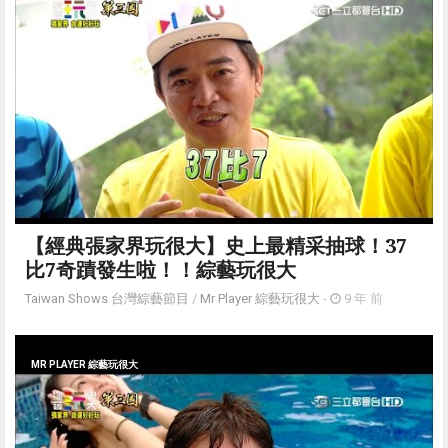
【經典張家界玩很大】史上最精采抽球！37
比7奇蹟發生啦！！綜藝玩很大
Taiwan Shows 台灣綜藝節目
/
Mr Player 綜藝玩很大
-
9 年 前
MR PLAYER 綜藝玩很大